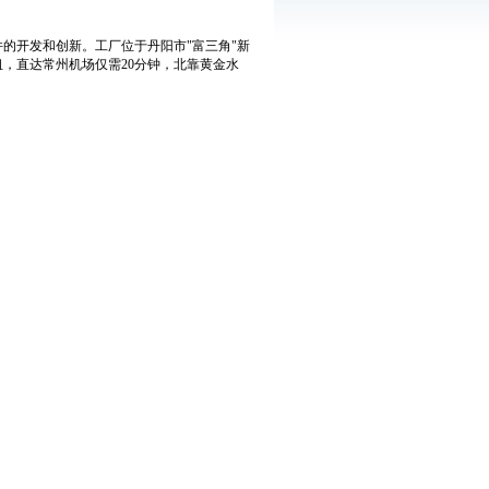
件的开发和创新。工厂位于丹阳市"富三角"新
，直达常州机场仅需20分钟，北靠黄金水