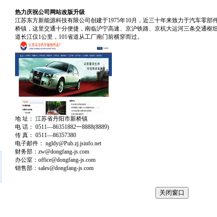
热力庆祝公司网站改版升级
江苏东方新能源科技有限公司创建于1975年10月，近三十年来致力于汽车零部
桥镇，这里交通十分便捷，南临沪宁高速、京沪铁路、京杭大运河三条交通枢纽
道长江仅1公里，101省道从工厂南门前横穿而过。
地 址： 江苏省丹阳市新桥镇
电 话： 0511—86351882一8888(8889)
传 真： 0511—86357380
电子邮件： ngldy@Pub.zj.jsinfo.net
财务部：zw@dongfang-js.com
办公室：office@dongfang-js.com
销售部：sales@dongfang-js.com