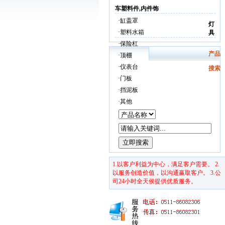
车塑料件,内件饰
·
缸盖罩
灯
·
塑料水箱
具
·
保险杠
产品
·
顶棚
·
仪表台
搜索
·
门板
·
挡泥板
·
其他
1.以客户利益为中心，满足客户需要。 2.
以服务创造价值，以沟通赢取客户。 3.公
司24小时全天侯提供优质服务。