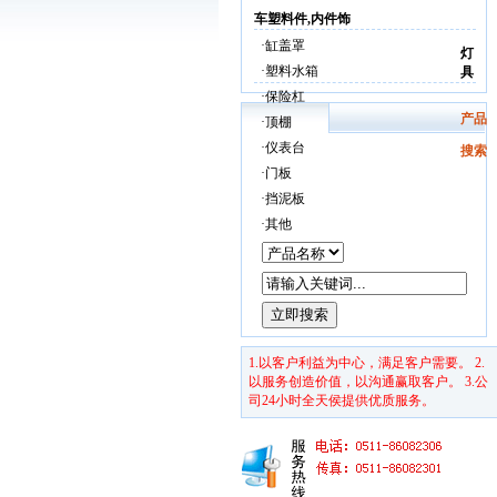
车塑料件,内件饰
·
缸盖罩
灯
·
塑料水箱
具
·
保险杠
产品
·
顶棚
·
仪表台
搜索
·
门板
·
挡泥板
·
其他
1.以客户利益为中心，满足客户需要。 2.
以服务创造价值，以沟通赢取客户。 3.公
司24小时全天侯提供优质服务。